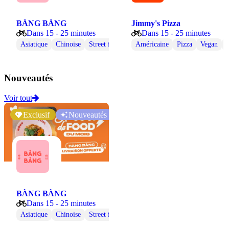
BÀNG BÀNG
Jimmy's Pizza
Dans 15 - 25 minutes
Dans 15 - 25 minutes
Asiatique
Chinoise
Street food
Vegan
Américaine
Végétarienne
Pizza
Vegan
V
Nouveautés
Voir tout
Exclusif
Nouveautés
BÀNG BÀNG
Dans 15 - 25 minutes
Asiatique
Chinoise
Street food
Vegan
Végétarienne