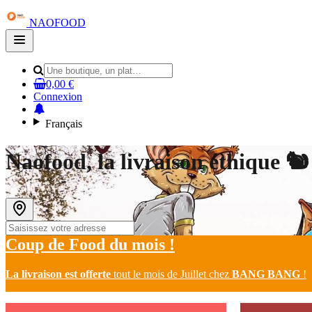
NAOFOOD
Open
main
menu
0,00 €
Connexion
Français
Naofood, la livraison éthique 🐿
Coup de Food du mois !
La
livraison est offerte
tout le mois de Juillet chez
BANG BANG
!