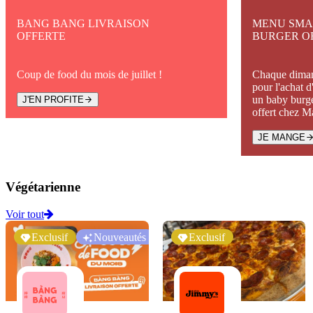
BANG BANG LIVRAISON
MENU SMA
OFFERTE
BURGER O
Coup de food du mois de juillet !
Chaque diman
pour l'achat 
un baby burge
J'EN PROFITE
offert chez 
JE MANGE
Végétarienne
Voir tout
Exclusif
Nouveautés
Exclusif