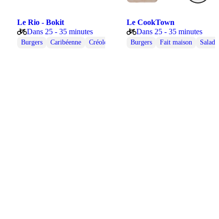
Le Rio - Bokit
Le CookTown
Dans 25 - 35 minutes
Dans 25 - 35 minutes
Végétarienne
Burgers
Caribéenne
Créole
Fait maison
Burgers
Fast food
Fait maison
Glace
Salade
Ha