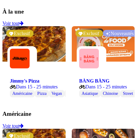
À la une
Voir tout
Exclusif
Exclusif
Nouveautés
Jimmy's Pizza
BÀNG BÀNG
Dans 15 - 25 minutes
Dans 15 - 25 minutes
Américaine
Pizza
Vegan
Végétarienne
Asiatique
Chinoise
Street f
Américaine
Voir tout
Exclusif