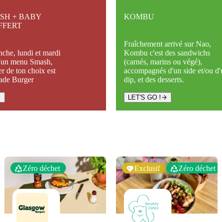
SH + BABY
KOMBU
FFERT
Fraîchement arrivé sur Nao,
che, lundi et mardi
Kombu c'est des sandwichs
d'un menu Smash,
(carnés, marins ou végé),
r de ton choix est
accompagnés d'un side et/ou d'
Made Burger
dip, et des desserts.
LET'S GO !
Zéro déchet
Exclusif
Zéro déchet