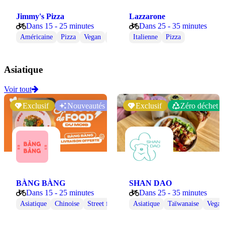
Jimmy's Pizza
Lazzarone
Dans 15 - 25 minutes
Dans 25 - 35 minutes
Américaine
Pizza
Vegan
Végétarienne
Italienne
Pizza
Asiatique
Voir tout
Exclusif
Nouveautés
Exclusif
Zéro déchet
BÀNG BÀNG
SHAN DAO
Dans 15 - 25 minutes
Dans 25 - 35 minutes
Asiatique
Chinoise
Street food
Vegan
Asiatique
Végétarienne
Taïwanaise
Vegan