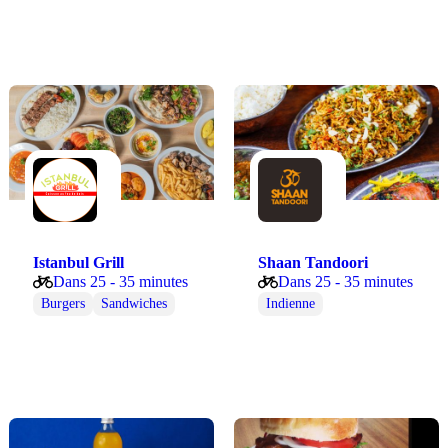
Istanbul Grill
Shaan Tandoori
Dans 25 - 35 minutes
Dans 25 - 35 minutes
ood
Vegan
Burgers
Végétarienne
Sandwiches
Indienne