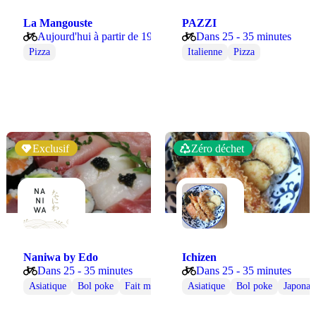
La Mangouste
PAZZI
Aujourd'hui à partir de 19:15
Dans 25 - 35 minutes
Pizza
Italienne
Pizza
Exclusif
Zéro déchet
Naniwa by Edo
Ichizen
Dans 25 - 35 minutes
Dans 25 - 35 minutes
Végétarienne
Asiatique
Bol poke
Fait maison
Japonaise
Asiatique
Saine
Bol poke
Sushi
Japonai
Veg