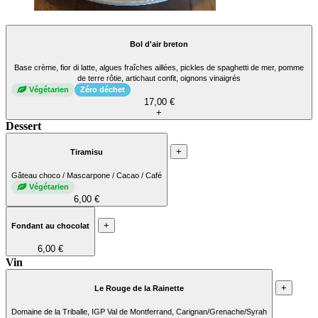
Bol d'air breton
Base crème, fior di latte, algues fraîches aillées, pickles de spaghetti de mer, pomme
de terre rôtie, artichaut confit, oignons vinaigrés
Végétarien
Zéro déchet
17,00 €
+
Dessert
+
Tiramisu
Gâteau choco / Mascarpone / Cacao / Café
Végétarien
6,00 €
+
Fondant au chocolat
6,00 €
Vin
+
Le Rouge de la Rainette
Domaine de la Triballe, IGP Val de Montferrand, Carignan/Grenache/Syrah