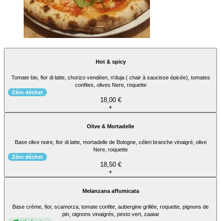
Hot & spicy
Tomate bio, fior di latte, chorizo vendéen, n'duja ( chair à saucisse épicée), tomates
confites, olives Nere, roquette
Zéro déchet
18,00 €
+
Olive & Mortadelle
Base olive noire, fior di latte, mortadelle de Bologne, céleri branche vinaigré, olive
Nere, roquette
Zéro déchet
18,50 €
+
Melanzana affumicata
Base crème, fior, scamorza, tomate confite, aubergine grillée, roquette, pignons de
pin, oignons vinaigrés, pesto vert, zaatar