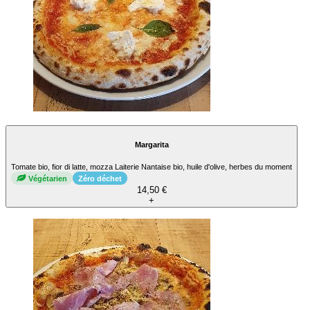
Margarita
Tomate bio, fior di latte, mozza Laiterie Nantaise bio, huile d'olive, herbes du moment
Végétarien
Zéro déchet
14,50 €
+