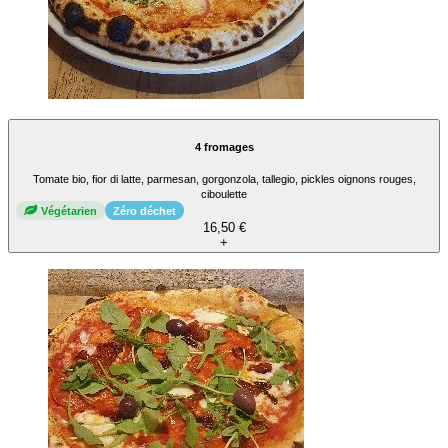
4 fromages
Tomate bio, fior di latte, parmesan, gorgonzola, tallegio, pickles oignons rouges,
ciboulette
Végétarien
Zéro déchet
16,50 €
+