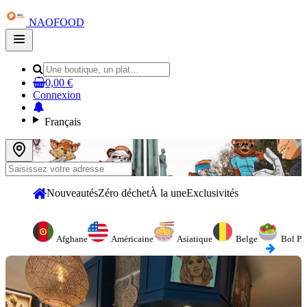
NAOFOOD
Open
main
menu
0,00 €
Connexion
Français
Nouveautés
Zéro déchet
À la une
Exclusivités
Afghane
Américaine
Asiatique
Belge
Bol Po