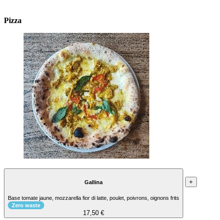
Pizza
+
Gallina
Base tomate jaune, mozzarella fior di latte, poulet, poivrons, oignons frits
Zero waste
17,50 €