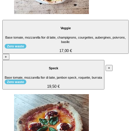
Veggie
Base tomate, mozzarella fior di latte, champignons, courgettes, aubergines, poivrons,
basilic
Zero waste
17,00 €
+
+
Speck
Base tomate, mozzarella fior di latte, jambon speck, roquette, burrata
Zero waste
19,50 €