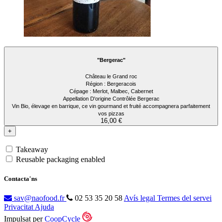
"Bergerac"
Château le Grand roc
Région : Bergeracois
Cépage : Merlot, Malbec, Cabernet
Appellation D'origine Contrôlée Bergerac
Vin Bio, élevage en barrique, ce vin gourmand et fruité accompagnera parfaitement
vos pizzas
16,00 €
+
Takeaway
Reusable packaging enabled
Contacta'ns
sav@naofood.fr
02 53 35 20 58
Avís legal
Termes del servei
Privacitat
Ajuda
Impulsat per
CoopCycle