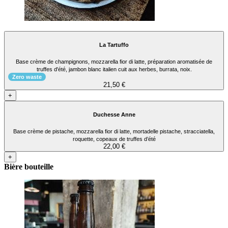
La Tartuffo
Base crème de champignons, mozzarella fior di latte, préparation aromatisée de
truffes d'été, jambon blanc italien cuit aux herbes, burrata, noix.
Zero waste
21,50 €
+
Duchesse Anne
Base crème de pistache, mozzarella fior di latte, mortadelle pistache, stracciatella,
roquette, copeaux de truffes d’été
22,00 €
+
Bière bouteille