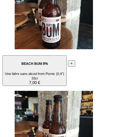
+
BEACH BUM IPA
Une bière sans alcool from Pornic (0,4°)
33cl
7,00 €