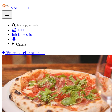
NAOFOOD
Open
main
menu
€0.00
Iniciar sessió
Català
Veure tots els restaurants