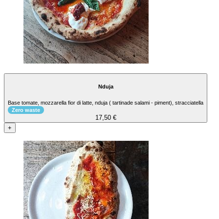
Nduja
Base tomate, mozzarella fior di latte, nduja ( tartinade salami - piment), stracciatella
Zero waste
17,50 €
+