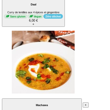
Daal
Curry de lentilles aux 4 épices et gingembre
Sans gluten
Vegan
Zéro déchet
6,00 €
+
+
Machawa