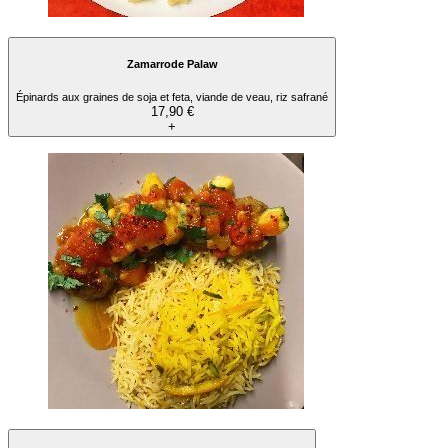
Zamarrode Palaw
Épinards aux graines de soja et feta, viande de veau, riz safrané
17,90 €
+