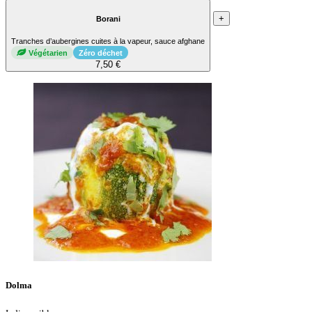
+
Borani
Tranches d’aubergines cuites à la vapeur, sauce afghane
Végétarien
Zéro déchet
7,50 €
Dolma