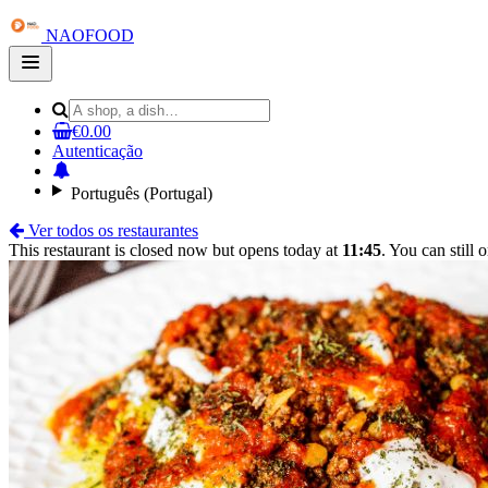
NAOFOOD
Open
main
menu
€0.00
Autenticação
Português (Portugal)
Ver todos os restaurantes
This restaurant is closed now but opens today at
11:45
. You can still 