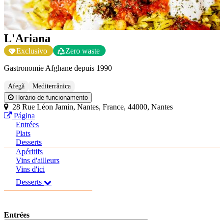
L'Ariana
Exclusivo
Zero waste
Gastronomie Afghane depuis 1990
Afegã
Mediterrânica
Horário de funcionamento
28 Rue Léon Jamin, Nantes, France, 44000, Nantes
Página
Entrées
Plats
Desserts
Apéritifs
Vins d'ailleurs
Vins d'ici
Desserts
Entrées