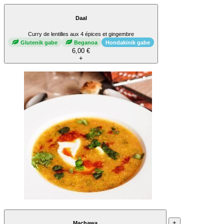
Daal
Curry de lentilles aux 4 épices et gingembre
Glutenik gabe
Beganoa
Hondakinik gabe
6,00 €
+
+
Machawa