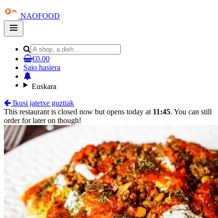
NAOFOOD
Open
main
menu
€0.00
Saio hasiera
Euskara
Ikusi jatetxe guztiak
This restaurant is closed now but opens today at
11:45
. You can still
order for later on though!