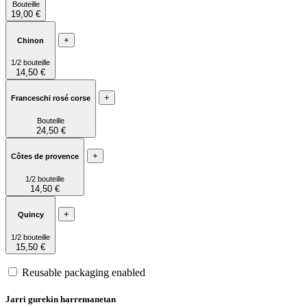
Bouteille
19,00 €
+
Chinon
1/2 bouteille
14,50 €
+
Franceschi rosé corse
Bouteille
24,50 €
+
Côtes de provence
1/2 bouteille
14,50 €
+
Quincy
1/2 bouteille
15,50 €
Reusable packaging enabled
Jarri gurekin harremanetan