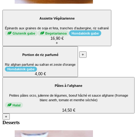
Assiette Végétarienne
Épinards aux graines de soja et feta, tranches d’aubergine, riz safrané
Glutenik gabe
Begetarianoa
Hondakinik gabe
16,90 €
+
+
Portion de riz parfumé
Riz afghan parfumé au safran et zeste d'orange
Hondakinik gabe
4,00 €
Pâtes à l'afghane
Petites pâtes orzo, julienne de légumes, boeuf hâché et sauce afghane (fromage
blanc aneth, tomate et menthe séchée)
Halal
14,50 €
+
Desserts