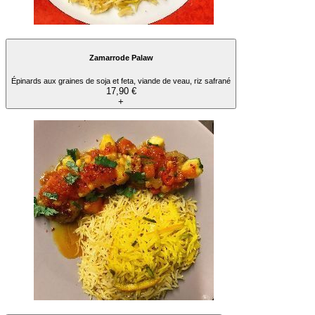
Zamarrode Palaw
Épinards aux graines de soja et feta, viande de veau, riz safrané
17,90 €
+