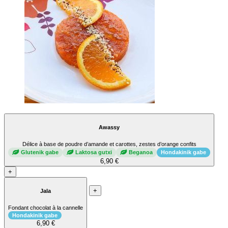
Awassy
Délice à base de poudre d’amande et carottes, zestes d’orange confits
Glutenik gabe
Laktosa gutxi
Beganoa
Hondakinik gabe
6,90 €
+
+
Jala
Fondant chocolat à la cannelle
Hondakinik gabe
6,90 €