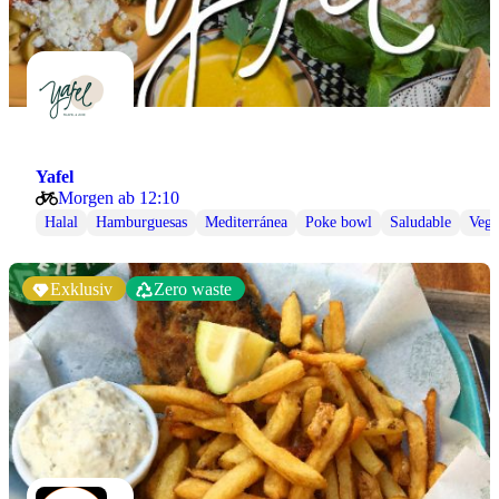
Yafel
Morgen ab 12:10
Halal
Hamburguesas
Mediterránea
Poke bowl
Saludable
Vega
Exklusiv
Zero waste