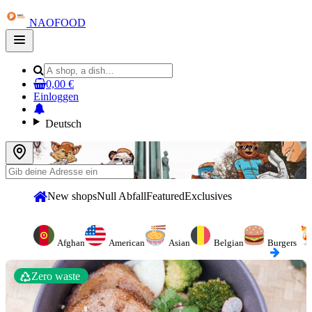
NAOFOOD
Open
main
menu
0,00 €
Einloggen
Deutsch
New shops
Null Abfall
Featured
Exclusives
Afghan
American
Asian
Belgian
Burgers
Zero waste