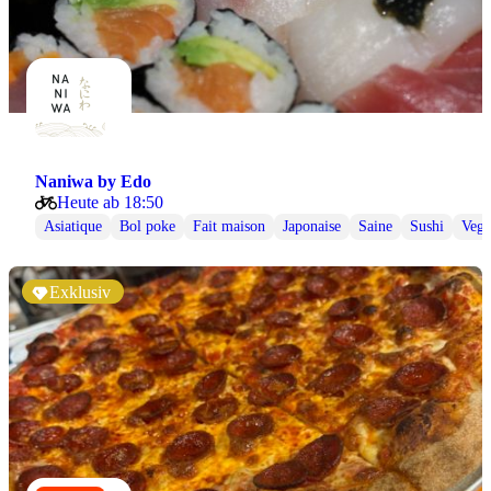
Naniwa by Edo
Heute ab 18:50
Asiatique
Bol poke
Fait maison
Japonaise
Saine
Sushi
Veg
Exklusiv