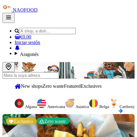
NAOFOOD
Open
main
menu
€0.00
Iniciar sesión
Aragonés
New shops
Zero waste
Featured
Exclusives
Afgana
Americana
Asiatica
Belga
Caribenya
Exclusivo
Zero waste