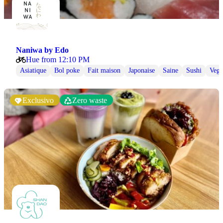
Naniwa by Edo
Hue from 12:10 PM
Asiatique
Bol poke
Fait maison
Japonaise
Saine
Sushi
Veg
Exclusivo
Zero waste