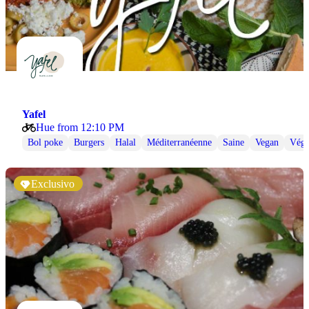
Yafel
Hue from 12:10 PM
Bol poke
Burgers
Halal
Méditerranéenne
Saine
Vegan
Végé
Exclusivo