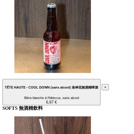
+
TÊTE HAUTE - COOL DOWN (sans alcool) 洛神花無酒精啤酒
Bière blanche à l’hibiscus, sans alcool
6,67 €
SOFTS 無酒精飲料