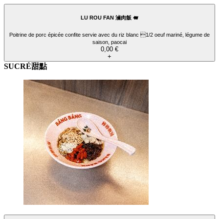
LU ROU FAN 滷肉飯 🐖
Poitrine de porc épicée confite servie avec du riz blanc 1/2 oeuf mariné, légume de
saison, paocai
0,00 €
+
SUCRÉ甜點