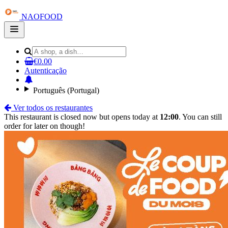
NAOFOOD
Open
main
menu
€0.00
Autenticação
Português (Portugal)
Ver todos os restaurantes
This restaurant is closed now but opens today at
12:00
. You can still
order for later on though!