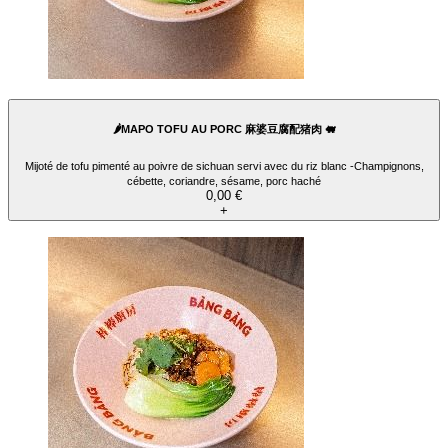
🌶️MAPO TOFU AU PORC 麻婆豆腐配猪肉 🐖
Mijoté de tofu pimenté au poivre de sichuan servi avec du riz blanc -Champignons,
cébette, coriandre, sésame, porc haché
0,00 €
+