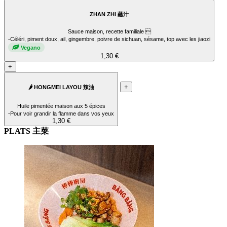
ZHAN ZHI 蘸汁
Sauce maison, recette familiale 
-Céléri, piment doux, ail, gingembre, poivre de sichuan, sésame, top avec les jiaozi
Vegano
1,30 €
+
+
🌶️ HONGMEI LAYOU 辣油
Huile pimentée maison aux 5 épices
-Pour voir grandir la flamme dans vos yeux
1,30 €
PLATS 主菜