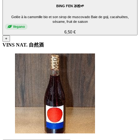
BING FEN 冰粉🌱
Gelée à la camomille bio et son sirop de muscovado Baie de goji, cacahuètes,
sésame, fruit de saison
Vegano
6,50 €
+
VINS NAT. 自然酒