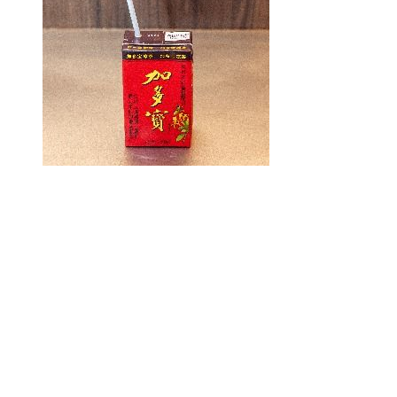
+
JIA DUO BAO - BOISSON AUX PLANTES 25cl 加多寶
6,50 €