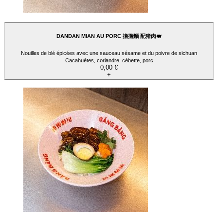
DANDAN MIAN AU PORC 擔擔麵 配猪肉🐖
Nouilles de blé épicées avec une sauceau sésame et du poivre de sichuan
Cacahuètes, coriandre, cébette, porc
0,00 €
+