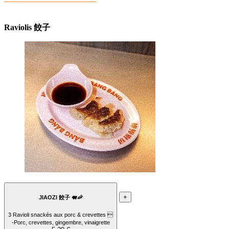
Raviolis 餃子
+
JIAOZI 餃子 🐖🦐
3 Ravioli snackés aux porc & crevettes 
-Porc, crevettes, gingembre, vinaigrette