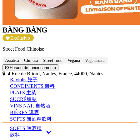
BÀNG BÀNG
Exclusivo
Street Food Chinoise
Asiática
Chinesa
Street food
Vegana
Vegetariana
Horário de funcionamento
4 Rue de Briord, Nantes, France, 44000, Nantes
Raviolis 餃子
CONDIMENTS 醬料
PLATS 主菜
SUCRÉ甜點
VINS NAT. 自然酒
BIÈRES 啤酒
SOFTS 無酒精飲料
SOFTS 無酒精
飲料