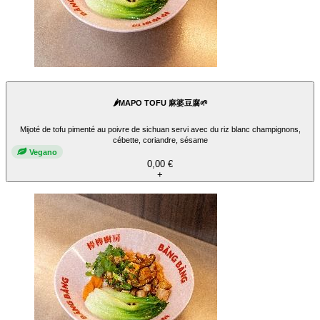
🌶️MAPO TOFU 麻婆豆腐🌱
Mijoté de tofu pimenté au poivre de sichuan servi avec du riz blanc champignons,
cébette, coriandre, sésame
Vegano
0,00 €
+