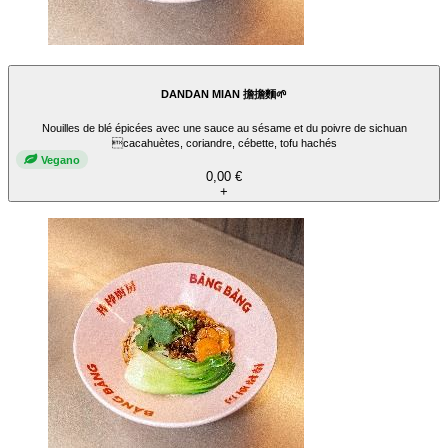
DANDAN MIAN 擔擔麵🌱
Nouilles de blé épicées avec une sauce au sésame et du poivre de sichuan
cacahuètes, coriandre, cébette, tofu hachés
Vegano
0,00 €
+