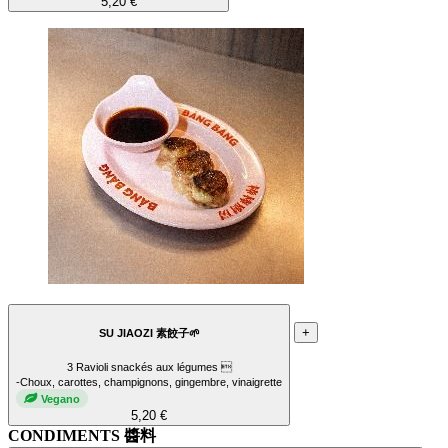
5,20 €
+
SU JIAOZI 素餃子🌱
3 Ravioli snackés aux légumes 
-Choux, carottes, champignons, gingembre, vinaigrette
Vegano
5,20 €
CONDIMENTS 醬料