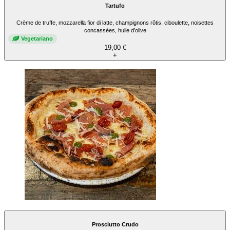
Tartufo
Crème de truffe, mozzarella fior di latte, champignons rôtis, ciboulette, noisettes
concassées, huile d’olive
Vegetariano
19,00 €
+
Prosciutto Crudo