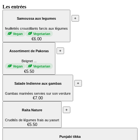
Les entrées
+
Samoussa aux legumes
feuillettés croustillants farcis aux légumes
Vegan
Vegetarian
€6.00
+
Assortiment de Pakoras
Beignet ...
Vegan
Vegetarian
€5.50
+
Salade Indienne aux gambas
Gambas marinées servies sur son verdure
€7.00
+
Raita Nature
Crudités de légumes frais au yaourt
€5.50
Punjabi tikka