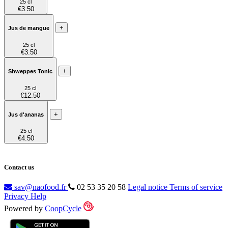
25 cl
€3.50
+
Jus de mangue
25 cl
€3.50
+
Shweppes Tonic
25 cl
€12.50
+
Jus d'ananas
25 cl
€4.50
Contact us
sav@naofood.fr
02 53 35 20 58
Legal notice
Terms of service
Privacy
Help
Powered by
CoopCycle