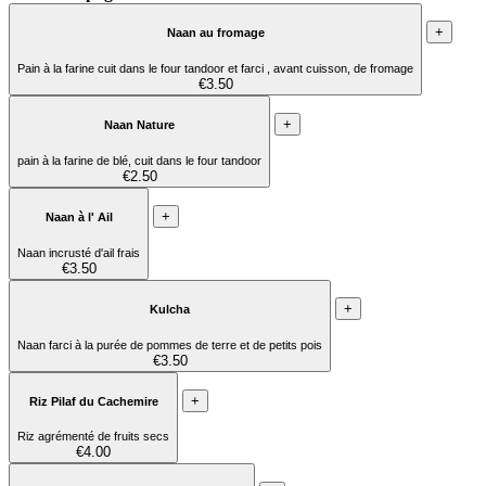
+
Naan au fromage
Pain à la farine cuit dans le four tandoor et farci , avant cuisson, de fromage
€3.50
+
Naan Nature
pain à la farine de blé, cuit dans le four tandoor
€2.50
+
Naan à l' Ail
Naan incrusté d'ail frais
€3.50
+
Kulcha
Naan farci à la purée de pommes de terre et de petits pois
€3.50
+
Riz Pilaf du Cachemire
Riz agrémenté de fruits secs
€4.00