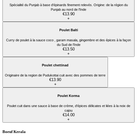
Spécialité du Punjab à base d'épinards finement relevés. Origine: de la région du
Punjab au nord de l'Inde
€13.90
+
Poulet Balti
Curry de poulet à la sauce coco , garam masala, gingembre et des épices à la façon
du Sud de l'Inde
€13.50
+
Poulet chettinad
Originaire de la region de Pudukottai cuit avec des pommes de terre
€13.90
+
Poulet Korma
Poulet cuit dans une sauce à base de crème, d'épices délicates et liées à la noix de
cajou
€14.00
+
Boeuf Kerala