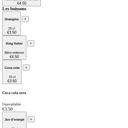
€4.50
Les boissons
+
Orangina
25 cl
€3.50
+
King fisher
Bière indienne
€4.50
+
Coca cola
33 cl
€3.50
Coca cola zero
Unavailable
€3.50
+
Jus d'orange