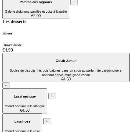
+
Paratha aux oignons
Galette d'oignons panifiée et cuite à la poêle
€2.00
Les desserts
Kheer
Unavailable
€4.90
Gulab Jamun
Boules de biscuits frits puis baignés dans un sirop au parfum de cardomome et
cannelle servis avec glace vanille
€4.50
+
+
Lassi mangue
Yaourt parfumé à la mangue
€4.50
+
Lassi rose
Yaourt parfumé à la rose