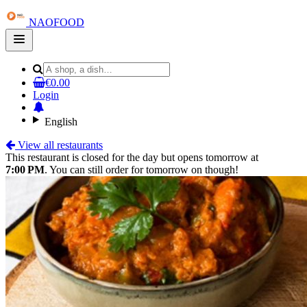
NAOFOOD
Open
main
menu
€0.00
Login
English
View all restaurants
This restaurant is closed for the day but opens tomorrow at
7:00 PM
. You can still order for tomorrow on though!