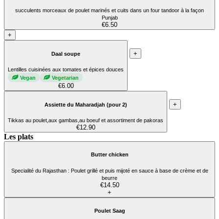
succulents morceaux de poulet marinés et cuits dans un four tandoor à la façon
Punjab
€6.50
+
+
Daal soupe
Lentilles cuisinées aux tomates et épices douces
Vegan
Vegetarian
€6.00
+
Assiette du Maharadjah (pour 2)
Tikkas au poulet,aux gambas,au boeuf et assortiment de pakoras
€12.90
Les plats
Butter chicken
Specialité du Rajasthan : Poulet grillé et puis mijoté en sauce à base de crème et de
beurre
€14.50
+
Poulet Saag