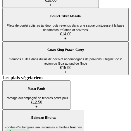
€15.00
+
Poulet Tikka Masala
Filets de poulet cuits au tandoor puis revenus dans une sauce onctueuse à la base
de tomates fraîches et poivrons
€14.00
+
Goan King Prawn Curry
Gambas cuites dans du lait de coco et accompagnés de poivrons. Origine: de la
région du Goa au sud de l'Inde
€15.90
+
Les plats végétariens
Matar Panir
Fromage accompagné de tendres petits pois
€12.50
+
Baingan Bhurta
Fondue d'aubergines aux aromates et herbes fraîches