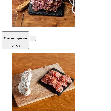
+
Fuet au roquefort
€3.50