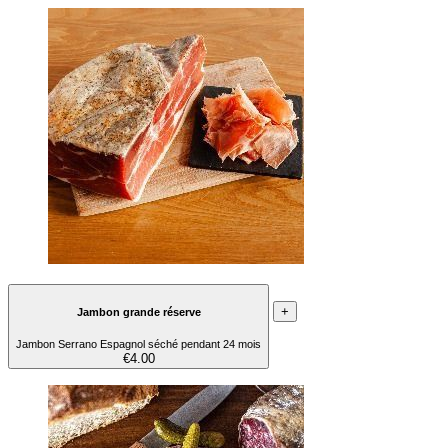
+
Jambon grande réserve
Jambon Serrano Espagnol séché pendant 24 mois
€4.00