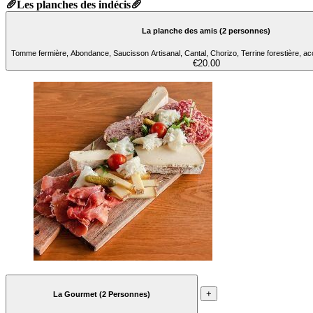
🥖Les planches des indécis🥖
La planche des amis (2 personnes)
Tomme fermière, Abondance, Saucisson Artisanal, Cantal, Chorizo, Terrine forestière, 
€20.00
+
La Gourmet (2 Personnes)