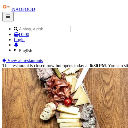
NAOFOOD
Open
main
menu
€0.00
Login
English
View all restaurants
This restaurant is closed now but opens today at
6:30 PM
. You can sti